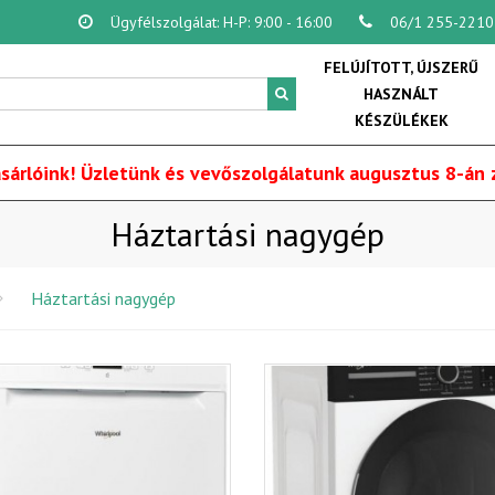
Ügyfélszolgálat: H-P: 9:00 - 16:00
06/1 255-2210
FELÚJÍTOTT, ÚJSZERŰ
HASZNÁLT
KÉSZÜLÉKEK
sárlóink! Üzletünk és vevőszolgálatunk augusztus 8-án z
Háztartási nagygép
Háztartási nagygép