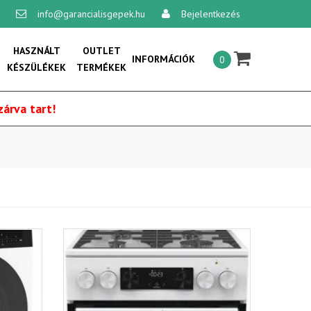
info@garancialisgepek.hu
Bejelentkezés
×
HASZNÁLT
OUTLET
INFORMÁCIÓK
0
KÉSZÜLÉKEK
TERMÉKEK
Általános szerződési feltételek:
árva tart!
Vásárlási feltételek
Szállítási feltételek
Adatvédelmi és adatkezelési
szabályzat
Online vitarendezési platform
Kapcsolat