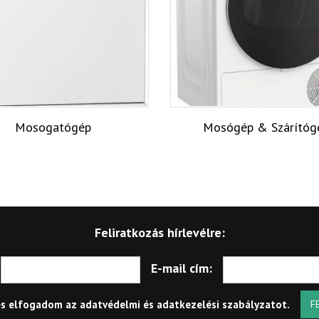
Mosogatógép
Mosógép & Szárítóg
Feliratkozás hírlevélre:
E-mail cím:
és elfogadom az
adatvédelmi és adatkezelési szabályzatot
.
F