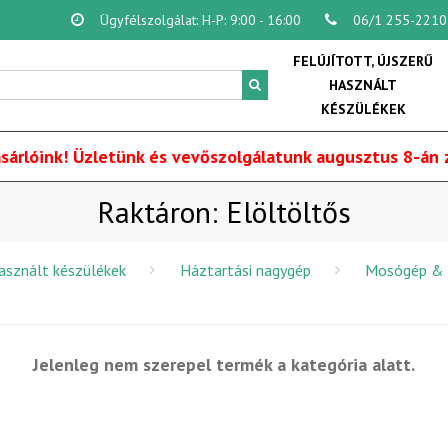
Ügyfélszolgálat: H-P: 9:00 - 16:00
06/1 255-2210
FELÚJÍTOTT, ÚJSZERŰ
HASZNÁLT
KÉSZÜLÉKEK
sárlóink! Üzletünk és vevőszolgálatunk augusztus 8-án z
Raktáron: Elöltöltős
használt készülékek
Háztartási nagygép
Mosógép & 
Jelenleg nem szerepel termék a kategória alatt.