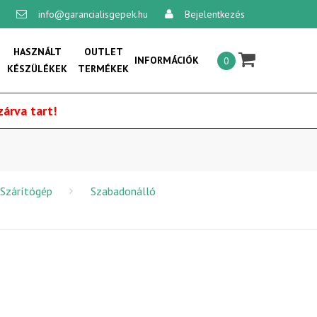
info@garancialisgepek.hu
Bejelentkezés
×
HASZNÁLT
OUTLET
INFORMÁCIÓK
0
KÉSZÜLÉKEK
TERMÉKEK
Általános szerződési feltételek:
árva tart!
Vásárlási feltételek
Szállítási feltételek
Adatvédelmi és adatkezelési
Szárítógép
Szabadonálló
szabályzat
Online vitarendezési platform
Kapcsolat