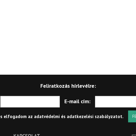
Feliratkozás hírlevélre:
E-mail cím:
és elfogadom az
adatvédelmi és adatkezelési szabályzatot
.
F