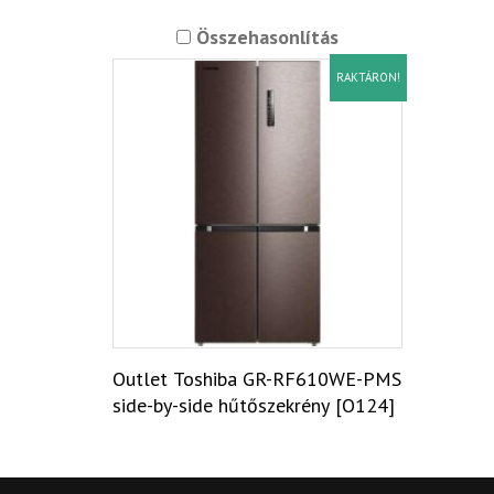
Összehasonlítás
RAKTÁRON!
Outlet Toshiba GR-RF610WE-PMS
side-by-side hűtőszekrény [O124]