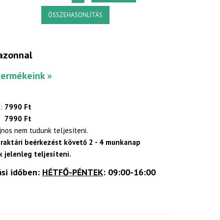
ÖSSZEHASONLÍTÁS
azonnal
termékeink »
:
7990 Ft
7990 Ft
ajnos nem tudunk teljesíteni.
 raktári beérkezést követő 2 - 4 munkanap
 jelenleg teljesíteni.
ási időben:
HÉTFŐ-PÉNTEK
: 09:00-16:00