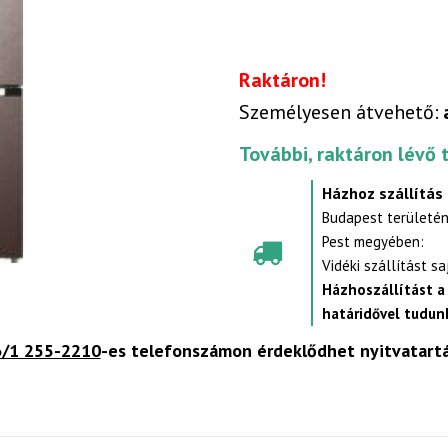
Raktáron!
Személyesen átvehető:
További, raktáron lévő 
Házhoz szállítás
Budapest területén
Pest megyében:
Vidéki szállítást s
Házhoszállítást a
határidővel tudunk
/1 255-2210
-es telefonszámon érdeklődhet nyitvatart