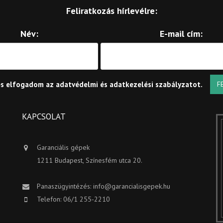
Feliratkozás hírlevélre:
Név:
E-mail cím:
és elfogadom az
adatvédelmi és adatkezelési szabályzatot
.
F
KAPCSOLAT
Garanciális gépek
1211 Budapest, Színesfém utca 20.
Panaszügyintézés:
info@garancialisgepek.hu
Telefon: 06/1 255-2210