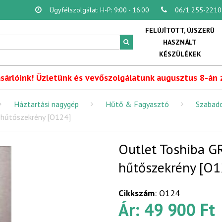
Ügyfélszolgálat: H-P: 9:00 - 16:00
06/1 255-2210
FELÚJÍTOTT, ÚJSZERŰ
HASZNÁLT
KÉSZÜLÉKEK
sárlóink! Üzletünk és vevőszolgálatunk augusztus 8-án z
Háztartási nagygép
Hűtő & Fagyasztó
Szabad
 hűtőszekrény [O124]
Outlet Toshiba 
hűtőszekrény [O1
Cikkszám
: O124
Ár: 49 900 Ft