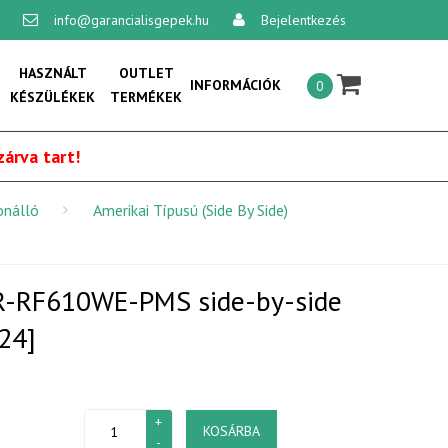
info@garancialisgepek.hu
Bejelentkezés
×
HASZNÁLT
OUTLET
INFORMÁCIÓK
0
KÉSZÜLÉKEK
TERMÉKEK
Általános szerződési feltételek:
árva tart!
Vásárlási feltételek
onálló
Amerikai Típusú (Side By Side)
Szállítási feltételek
Adatvédelmi és adatkezelési
szabályzat
GR-RF610WE-PMS side-by-side
Online vitarendezési platform
24]
Kapcsolat
KOSÁRBA