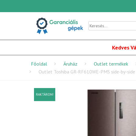
Kedves Vá
Főoldal
Áruház
Outlet termékek
Outlet Toshiba GR-RF610WE-PMS side-by-side
RAKTÁRON!