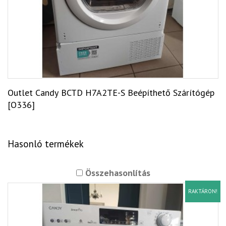
Outlet Candy BCTD H7A2TE-S Beépíthető Szárítógép
[O336]
Hasonló termékek
Összehasonlítás
RAKTÁRON!