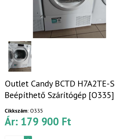
Outlet Candy BCTD H7A2TE-S
Beépíthető Szárítógép [O335]
Cikkszám
: O335
Ár: 179 900 Ft