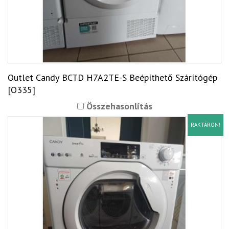
Outlet Candy BCTD H7A2TE-S Beépíthető Szárítógép
[O335]
Összehasonlítás
RAKTÁRON!