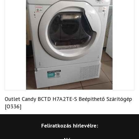
Outlet Candy BCTD H7A2TE-S Beépíthető Szárítógép
[O336]
Feliratkozás hírlevélre: