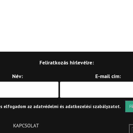
Feliratkozás hírlevélre:
Név:
E-mail cím:
és elfogadom az
adatvédelmi és adatkezelési szabályzatot
.
F
KAPCSOLAT