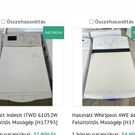
Összehasonlítás
Összehasonlítás
RAKTÁRON!
R
lt Indesit ITWD 61052W
Használt Whirlpool AWE 
öltős Mosógép [H17793]
Felültöltős Mosógép [H1
p garanciával:
37 900 Ft
1 hónap garanciával:
34 90