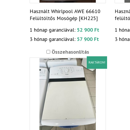
Használt Whirlpool AWE 66610
Haszn
Felültöltős Mosógép [KH225]
felült
1 hónap garanciával:
52 900 Ft
1 hóna
3 hónap garanciával:
57 900 Ft
3 hóna
Összehasonlítás
RAKTÁRON!