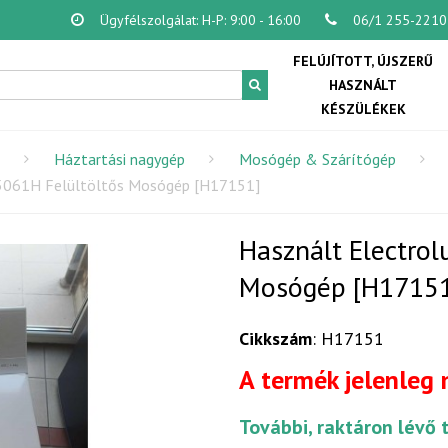
Ügyfélszolgálat: H-P: 9:00 - 16:00
06/1 255-2210
FELÚJÍTOTT, ÚJSZERŰ
HASZNÁLT
KÉSZÜLÉKEK
Háztartási nagygép
Mosógép & Szárítógép
5061H Felültöltős Mosógép [H17151]
Használt Electro
Mosógép [H1715
Cikkszám
: H17151
A termék jelenleg
További, raktáron lévő 