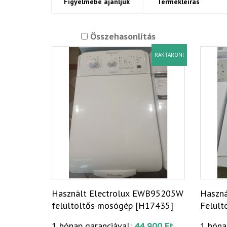
Figyelmébe ajánljuk
Termékleírás
Összehasonlítás
RAKTÁRON!
Használt Electrolux EWB95205W
Haszná
felültöltős mosógép [H17435]
Felült
1 hónap garanciával:
44 900 Ft
1 hóna