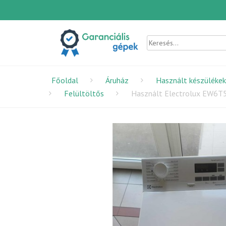
Főoldal
Áruház
Használt készülékek
Felültöltős
Használt Electrolux EW6T