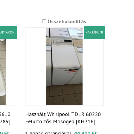
Összehasonlítás
AKTÁRON!
RAKTÁRON!
66610
Használt Whirlpool TDLR 60220
7789]
Felültöltős Mosógép [KH316]
0 Ft
1 hónap garanciával:
44 900 Ft