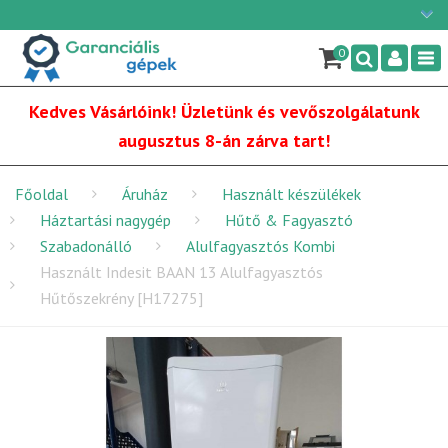
Ügyfélszolgálat: H-P: 9:00 - 16:00
×
06/1 255-2210
0
Nav
info@garancialisgepek.hu
Kedves Vásárlóink! Üzletünk és vevőszolgálatunk
augusztus 8-án zárva tart!
Főoldal
Áruház
Használt készülékek
Háztartási nagygép
Hűtő & Fagyasztó
Szabadonálló
Alulfagyasztós Kombi
Használt Indesit BAAN 13 Alulfagyasztós
Hűtőszekrény [H17275]