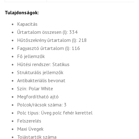
Tulajdonságok:
Kapacitás
Űrtartalom összesen (l): 334
Hűtőszekrény űrtartalom (l): 218
Fagyasztó űrtartalom (l): 116
Fő jellemzők
Hűtési rendszer: Statikus
Strukturális jellemzők
Antibakteriális bevonat
Szín: Polar White
Megfordítható ajtó
Polcok/rácsok száma: 3
Polc típus: Üveg polc fehér kerettel
Felszerelés
Maxi Üvegek
Tojástartók száma