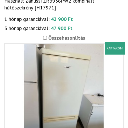
Használt Zanussi ZRB936PW2 kombinált
hűtőszekrény [H17971]
1 hónap garanciával:
42 900 Ft
3 hónap garanciával:
47 900 Ft
Összehasonlítás
RAKTÁRON!