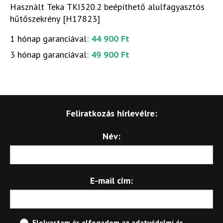
Használt Teka TKI320.2 beépíthető alulfagyasztós
hűtőszekrény [H17823]
1 hónap garanciával:
44 900 Ft
3 hónap garanciával:
49 900 Ft
Feliratkozás hírlevélre:
Név:
E-mail cím:
Elolvastam és elfogadom az
adatvédelmi és