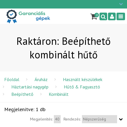
Ügyfélszolgálat: H-P: 9:00 - 16:00
×
06/1 255-2210
0
Nav
info@garancialisgepek.hu
Raktáron: Beépíthető
kombinált hűtő
Főoldal
Áruház
Használt készülékek
Háztartási nagygép
Hűtő & Fagyasztó
Beépíthető
Kombinált
Megjelenítve: 1 db
Megjelenítés:
Rendezés: