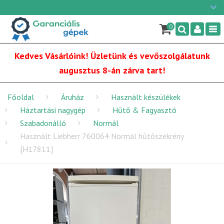
Ügyfélszolgálat: H-P: 9:00 - 16:00
×
06/1 255-2210
0
Nav
info@garancialisgepek.hu
Kedves Vásárlóink! Üzletünk és vevőszolgálatunk
augusztus 8-án zárva tart!
Főoldal
Áruház
Használt készülékek
Háztartási nagygép
Hűtő & Fagyasztó
Szabadonálló
Normál
Használt Liebherr 760064 Normál hűtőszekrény
[H17811]