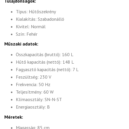
Tulajdonságok:
Típus: Hűtőszekrény
Kialakítás: Szabadonálló
Kivitel: Normál
Szín: Fehér
Műszaki adatok:
Összkapacitás (bruttó): 160 L
Hűtő kapacitás (nettó): 148 L
Fagyasztó kapacitás (nettó): 7 L
Feszültség: 230 V
Frekvencia: 50 Hz
Teljesítmény: 60 W
Klímaosztály: SN-N-ST
Energiaosztály: B
Méretek:
Magasság: 85 cm