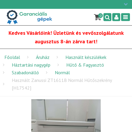
Ügyfélszolgálat: H-P: 9:00 - 16:00
×
06/1 255-2210
0
Nav
info@garancialisgepek.hu
Kedves Vásárlóink! Üzletünk és vevőszolgálatunk
augusztus 8-án zárva tart!
Főoldal
Áruház
Használt készülékek
Háztartási nagygép
Hűtő & Fagyasztó
Szabadonálló
Normál
Használt Zanussi ZT1611B Normál Hűtőszekrény
[H17542]