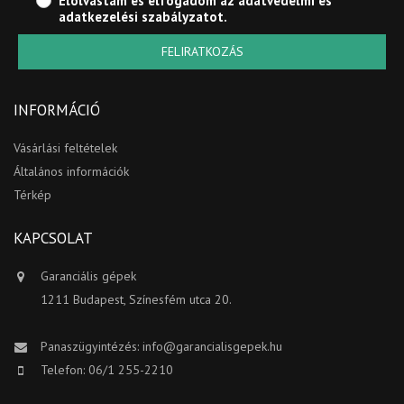
Elolvastam és elfogadom az
adatvédelmi és
adatkezelési szabályzatot
.
FELIRATKOZÁS
INFORMÁCIÓ
Vásárlási feltételek
Általános információk
Térkép
KAPCSOLAT
Garanciális gépek
1211 Budapest, Színesfém utca 20.
Panaszügyintézés:
info@garancialisgepek.hu
Telefon: 06/1 255-2210