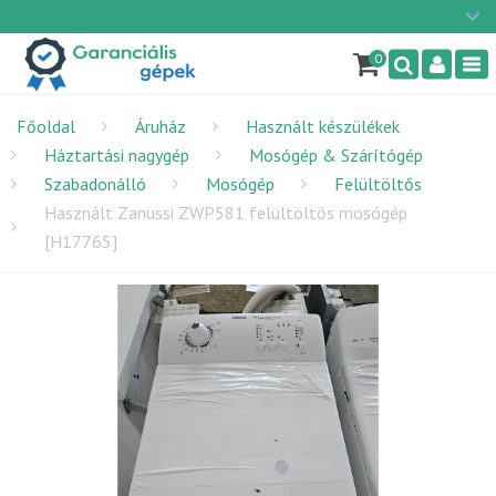
Ügyfélszolgálat: H-P: 9:00 - 16:00
×
06/1 255-2210
0
Nav
info@garancialisgepek.hu
Főoldal
Áruház
Használt készülékek
Háztartási nagygép
Mosógép & Szárítógép
Szabadonálló
Mosógép
Felültöltős
Használt Zanussi ZWP581 felültöltős mosógép
[H17765]