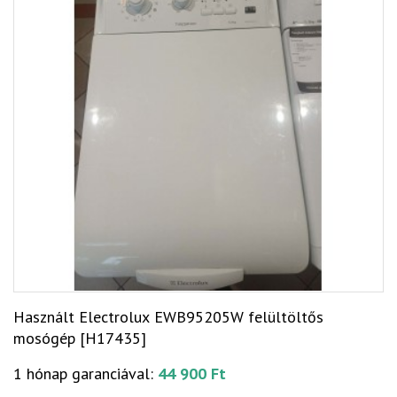
Használt Electrolux EWB95205W felültöltős
mosógép [H17435]
1 hónap garanciával:
44 900 Ft