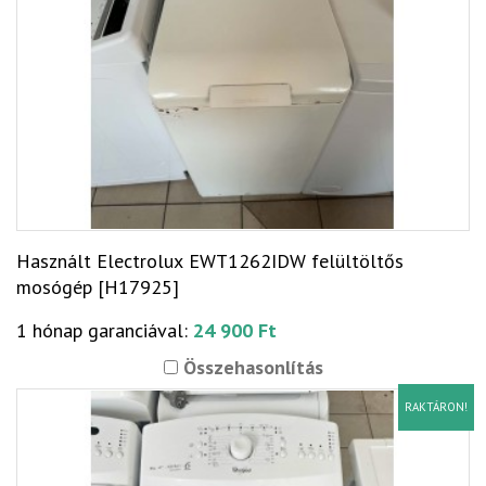
Használt Electrolux EWT1262IDW felültöltős
mosógép [H17925]
1 hónap garanciával:
24 900 Ft
Összehasonlítás
RAKTÁRON!