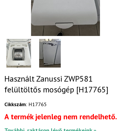
Használt Zanussi ZWP581
felültöltős mosógép [H17765]
Cikkszám
: H17765
A termék jelenleg nem rendelhető.
További, raktáron lévő termékeink »