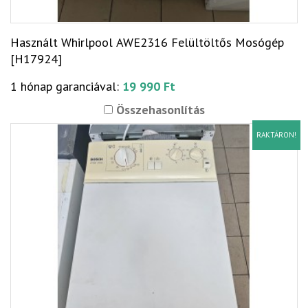
Használt Whirlpool AWE2316 Felültöltős Mosógép
[H17924]
1 hónap garanciával:
19 990 Ft
Összehasonlítás
RAKTÁRON!