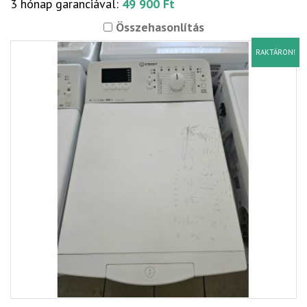
3 hónap garanciával:
49 900 Ft
Összehasonlítás
RAKTÁRON!