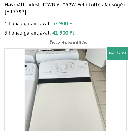
Használt Indesit ITWD 61052W Felültöltős Mosógép
[H17793]
1 hónap garanciával:
37 900 Ft
3 hónap garanciával:
42 900 Ft
Összehasonlítás
RAKTÁRON!