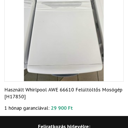
Használt Whirlpool AWE 66610 Felültöltős Mosógép
[H17850]
1 hónap garanciával:
29 900 Ft
Feliratkozás hírlevélre: