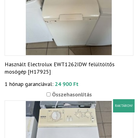
Használt Electrolux EWT1262IDW felültöltős
mosógép [H17925]
1 hónap garanciával:
24 900 Ft
Összehasonlítás
RAKTÁRON!