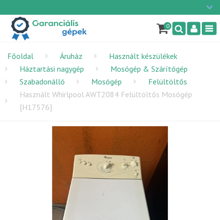
Ügyfélszolgálat: H-P: 9:00 - 16:00
×
06/1 255-2210
0
Nav
info@garancialisgepek.hu
Főoldal
Áruház
Használt készülékek
Háztartási nagygép
Mosógép & Szárítógép
Szabadonálló
Mosógép
Felültöltős
Használt Whirlpool AWT2084 Felültöltős Mosógép
[H17576]