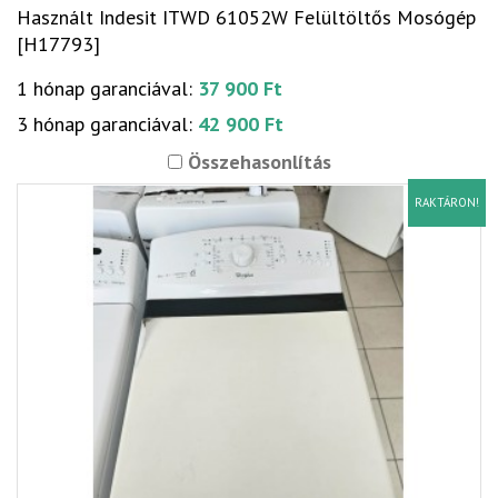
Használt Indesit ITWD 61052W Felültöltős Mosógép
[H17793]
1 hónap garanciával:
37 900 Ft
3 hónap garanciával:
42 900 Ft
Összehasonlítás
RAKTÁRON!