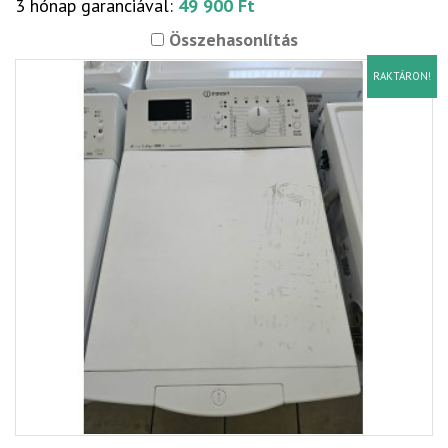
3 hónap garanciával:
49 900 Ft
Összehasonlítás
RAKTÁRON!