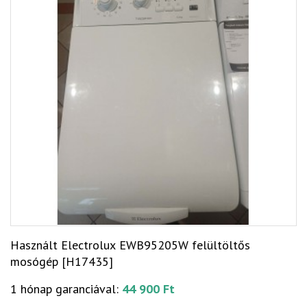
Használt Electrolux EWB95205W felültöltős
mosógép [H17435]
1 hónap garanciával:
44 900 Ft