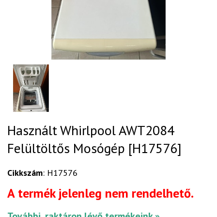
Használt Whirlpool AWT2084
Felültöltős Mosógép [H17576]
Cikkszám
: H17576
A termék jelenleg nem rendelhető.
További, raktáron lévő termékeink »