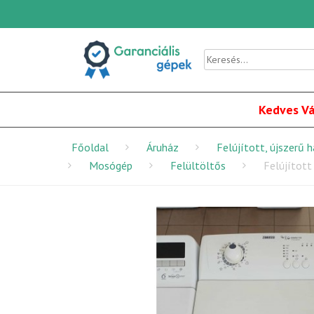
Kedves Vá
Főoldal
Áruház
Felújított, újszerű 
Mosógép
Felültöltős
Felújítot