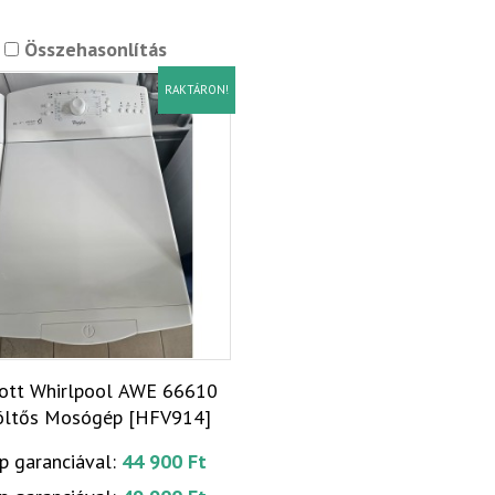
Összehasonlítás
RAKTÁRON!
tott Whirlpool AWE 66610
öltős Mosógép [HFV914]
p garanciával:
44 900 Ft