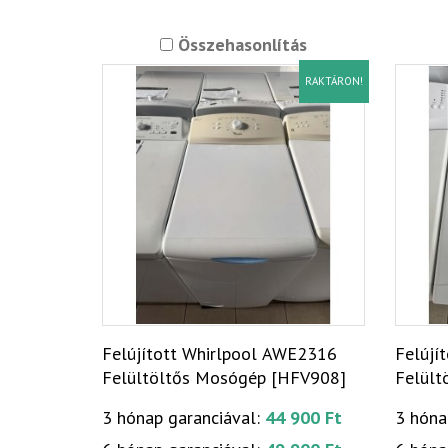
Összehasonlítás
RAKTÁRON!
Felújított Whirlpool AWE2316
Felújí
Felültöltős Mosógép [HFV908]
Felült
3 hónap garanciával:
44 900 Ft
3 hóna