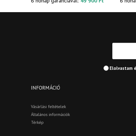
6 hónap garanciával:
49 900 Ft
6 hóna
Elolvastam 
INFORMÁCIÓ
Vásárlási feltételek
Általános információk
Térkép