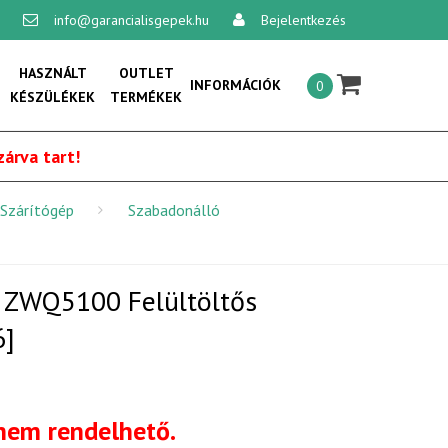
info@garancialisgepek.hu
Bejelentkezés
×
HASZNÁLT
OUTLET
INFORMÁCIÓK
0
KÉSZÜLÉKEK
TERMÉKEK
Általános szerződési feltételek:
árva tart!
Vásárlási feltételek
Szárítógép
Szabadonálló
Szállítási feltételek
Adatvédelmi és adatkezelési
szabályzat
i ZWQ5100 Felültöltős
Online vitarendezési platform
6]
Kapcsolat
 nem rendelhető.