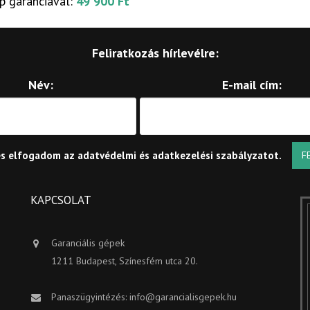
p garanciával:
49 900 Ft
Feliratkozás hírlevélre:
Név:
E-mail cím:
és elfogadom az
adatvédelmi és adatkezelési szabályzatot
.
F
KAPCSOLAT
Garanciális gépek
1211 Budapest, Színesfém utca 20.
Panaszügyintézés:
info@garancialisgepek.hu