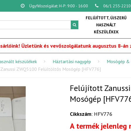
Ügyfélszolgálat: H-P: 9:00 - 16:00
06/1 255-2210
FELÚJÍTOTT, ÚJSZERŰ
HASZNÁLT
KÉSZÜLÉKEK
sárlóink! Üzletünk és vevőszolgálatunk augusztus 8-án z
használt készülékek
Háztartási nagygép
Mosógép & 
t Zanussi ZWQ5100 Felültöltős Mosógép [HFV776]
Felújított Zanuss
Mosógép [HFV77
Cikkszám
: HFV776
A termék jelenleg