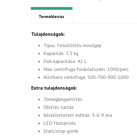
Termékleírás
Tulajdonságok:
Típus: Felültöltős mosógép
Kapacitás: 5.5 kg
Dob kapacitása: 42 L
Max. centrifuga fordulatszám: 1000/perc
Állítható centrifuga: 500-700-900-1000
Extra tulajdonságok:
Tömegkiegyenlítés
Öbltíés-tartás
Késleltetetett indítás: 3-6-9 óra
LED fázisjelzés
Start/stop gomb