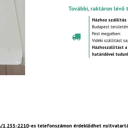
További, raktáron lévő 
Házhoz szállítás
Budapest területén
Pest megyében:
Vidéki szállítást s
Házhoszállítást a
határidővel tudunk
/1 255-2210
-es telefonszámon érdeklődhet nyitvatart