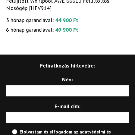
Felújított Whirlpool AWE 66610 Felültöltős
Mosógép [HFV914]
3 hónap garanciával:
44 900 Ft
6 hónap garanciával:
49 900 Ft
Feliratkozás hírlevélre:
Név:
E-mail cím:
Elolvastam és elfogadom az
adatvédelmi és