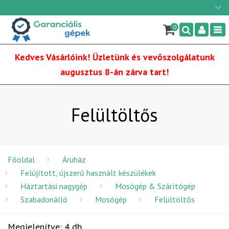
Ügyfélszolgálat: H-P: 9:00 - 16:00
×
06/1 255-2210
0
Nav
info@garancialisgepek.hu
Kedves Vásárlóink! Üzletünk és vevőszolgálatunk
augusztus 8-án zárva tart!
Felültöltős
Főoldal
Áruház
Felújított, újszerű használt készülékek
Háztartási nagygép
Mosógép & Szárítógép
Szabadonálló
Mosógép
Felültöltős
Megjelenítve: 4 db