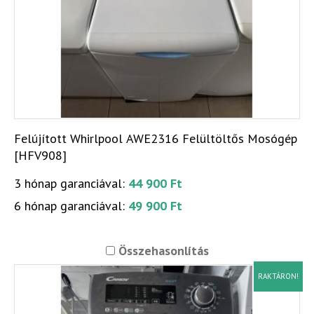
Felújított Whirlpool AWE2316 Felültöltős Mosógép
[HFV908]
3 hónap garanciával:
44 900 Ft
6 hónap garanciával:
49 900 Ft
Összehasonlítás
RAKTÁRON!