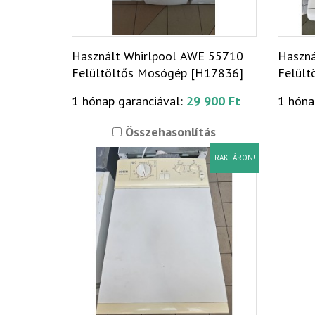
Használt Whirlpool AWE 55710
Haszná
Felültöltős Mosógép [H17836]
Felült
1 hónap garanciával:
29 900 Ft
1 hóna
Összehasonlítás
RAKTÁRON!