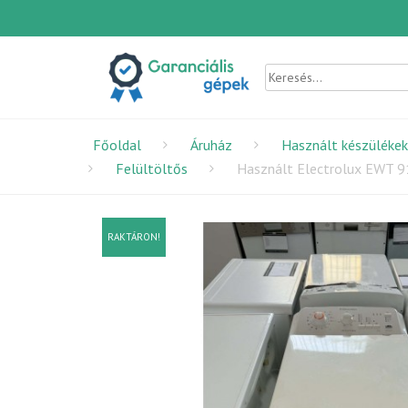
Főoldal
Áruház
Használt készülékek
Felültöltős
Használt Electrolux EWT 
RAKTÁRON!