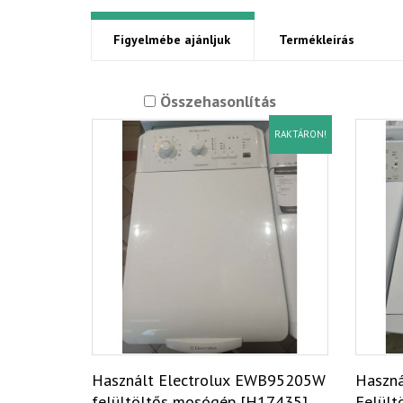
Figyelmébe ajánljuk
Termékleírás
Összehasonlítás
RAKTÁRON!
Használt Electrolux EWB95205W
Haszná
felültöltős mosógép [H17435]
Felült