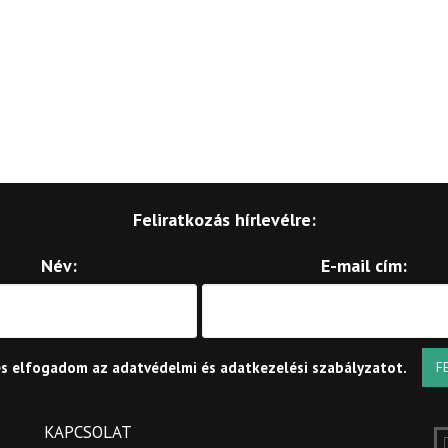
Feliratkozás hírlevélre:
Név:
E-mail cím:
és elfogadom az
adatvédelmi és adatkezelési szabályzatot
.
F
KAPCSOLAT