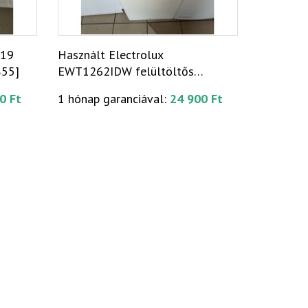
519
Használt Electrolux
855]
EWT1262IDW felültöltős
mosógép [H17925]
0 Ft
1 hónap garanciával:
24 900 Ft