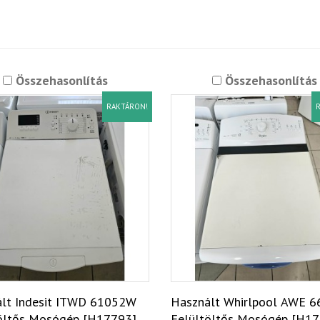
Összehasonlítás
Összehasonlítás
RAKTÁRON!
R
lt Indesit ITWD 61052W
Használt Whirlpool AWE 
öltős Mosógép [H17793]
Felültöltős Mosógép [H1