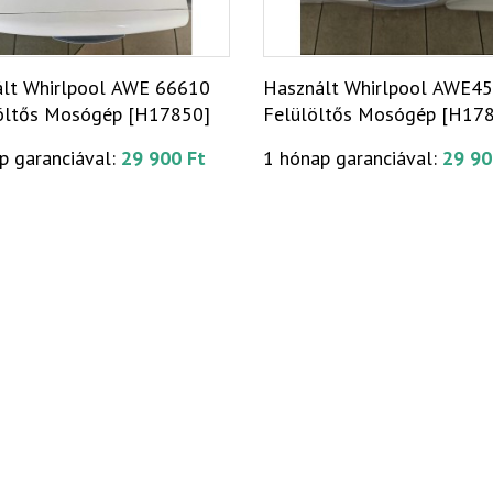
lt Whirlpool AWE 66610
Használt Whirlpool AWE4
öltős Mosógép [H17850]
Felülöltős Mosógép [H17
p garanciával:
29 900 Ft
1 hónap garanciával:
29 90