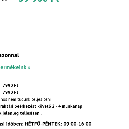
azonnal
termékeink »
:
7990 Ft
7990 Ft
ajnos nem tudunk teljesíteni.
 raktári beérkezést követő 2 - 4 munkanap
 jelenleg teljesíteni.
ási időben:
HÉTFŐ-PÉNTEK
: 09:00-16:00