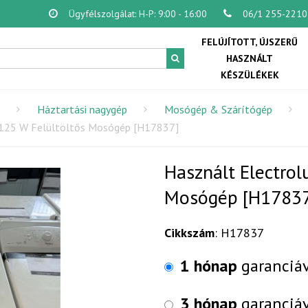
Ügyfélszolgálat: H-P: 9:00 - 16:00
06/1 255-2210
FELÚJÍTOTT, ÚJSZERŰ
HASZNÁLT
KÉSZÜLÉKEK
Háztartási nagygép
Mosógép & Szárítógép
9125 W Felültöltős Mosógép [H17837]
Használt Electro
Mosógép [H1783
Cikkszám
: H17837
1 hónap
garanciá
3 hónap
garanciá