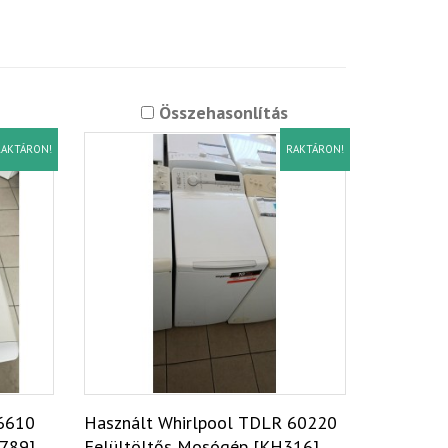
Összehasonlítás
AKTÁRON!
RAKTÁRON!
66610
Használt Whirlpool TDLR 60220
7789]
Felültöltős Mosógép [KH316]