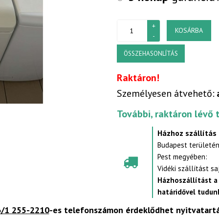
KOSÁRBA
ÖSSZEHASONLÍTÁS
Raktáron!
Személyesen átvehető:
További, raktáron lévő 
Házhoz szállítás
Budapest területén
Pest megyében:
Vidéki szállítást s
Házhoszállítást a
határidővel tudunk
/1 255-2210
-es telefonszámon érdeklődhet nyitvatart