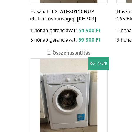
Használt LG WD-80150NUP
Haszná
elöltöltős mosógép [KH304]
16S El
[H179
1 hónap garanciával:
34 900 Ft
1 hóna
3 hónap garanciával:
39 900 Ft
3 hóna
Összehasonlítás
RAKTÁRON!