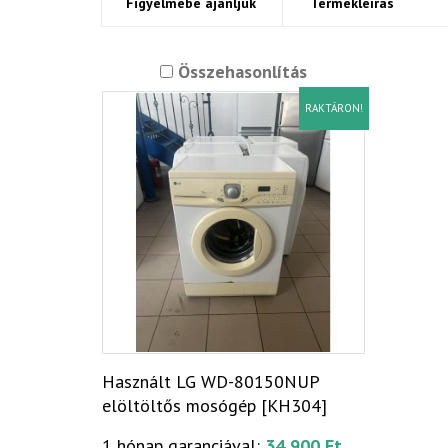
Figyelmébe ajánljuk
Termékleírás
Összehasonlítás
RAKTÁRON!
Használt LG WD-80150NUP
elöltöltős mosógép [KH304]
1 hónap garanciával:
34 900 Ft