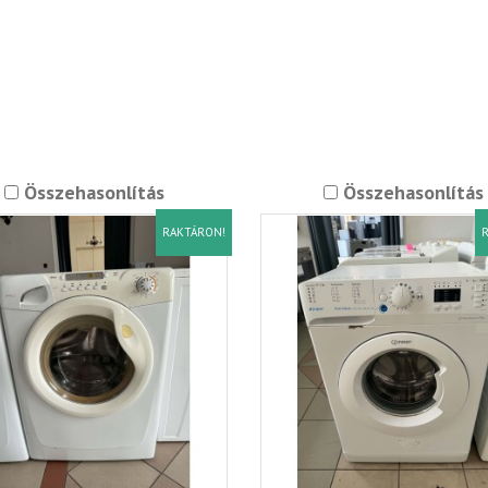
Összehasonlítás
Összehasonlítás
RAKTÁRON!
R