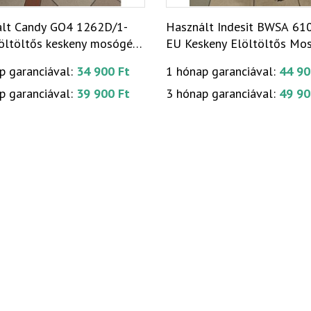
lt Candy GO4 1262D/1-
Használt Indesit BWSA 61
öltöltős keskeny mosógép
EU Keskeny Elöltöltős Mo
13]
[KH326]
p garanciával:
34 900 Ft
1 hónap garanciával:
44 90
p garanciával:
39 900 Ft
3 hónap garanciával:
49 90