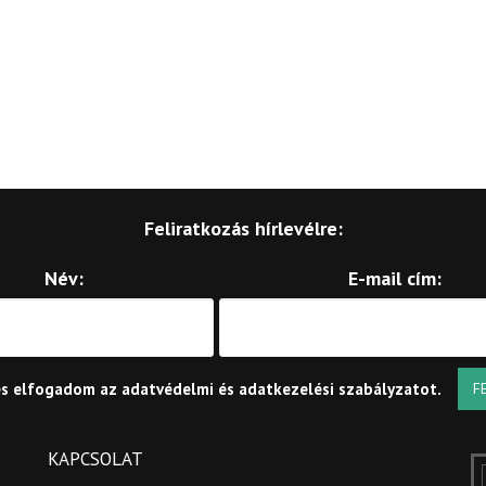
Feliratkozás hírlevélre:
Név:
E-mail cím:
és elfogadom az
adatvédelmi és adatkezelési szabályzatot
.
F
KAPCSOLAT