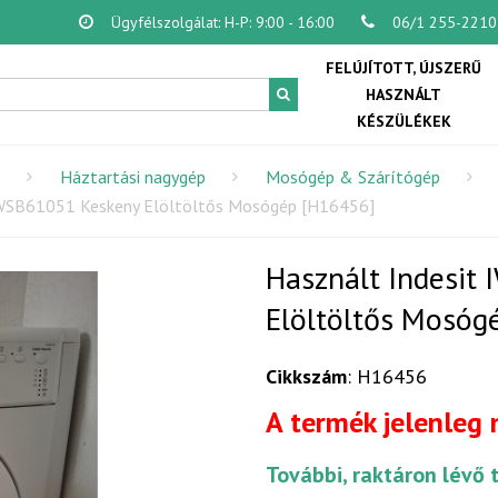
Ügyfélszolgálat: H-P: 9:00 - 16:00
06/1 255-2210
FELÚJÍTOTT, ÚJSZERŰ
HASZNÁLT
KÉSZÜLÉKEK
Háztartási nagygép
Mosógép & Szárítógép
IWSB61051 Keskeny Elöltöltős Mosógép [H16456]
Használt Indesit
Elöltöltős Mosóg
Cikkszám
: H16456
A termék jelenleg
További, raktáron lévő 