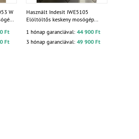
053 W
Használt Indesit IWE5105
sógép
Elöltöltős keskeny mosógép
[H17835]
0 Ft
1 hónap garanciával:
44 900 Ft
0 Ft
3 hónap garanciával:
49 900 Ft