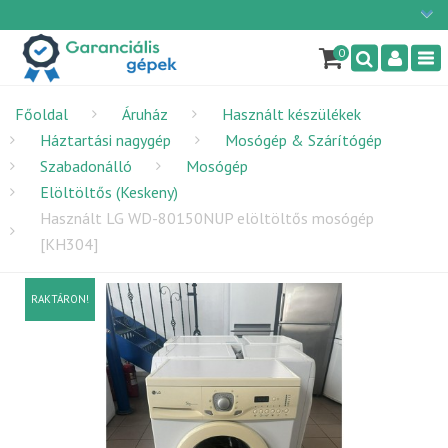
Ügyfélszolgálat: H-P: 9:00 - 16:00
×
06/1 255-2210
0
Nav
info@garancialisgepek.hu
Főoldal
Áruház
Használt készülékek
Háztartási nagygép
Mosógép & Szárítógép
Szabadonálló
Mosógép
Elöltöltős (Keskeny)
Használt LG WD-80150NUP elöltöltős mosógép
[KH304]
RAKTÁRON!