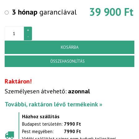
39 900 Ft
3 hónap
garanciával
KOSÁRBA
ÖSSZEHASONLÍTÁS
Raktáron!
Személyesen átvehető:
azonnal
További, raktáron lévő termékeink »
Házhoz szállítás
Budapest területén:
7990 Ft
Pest megyében:
7990 Ft
Vidéki szállítást sajnos nem tudunk teljesíteni.