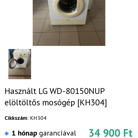
Használt LG WD-80150NUP
elöltöltős mosógép [KH304]
Cikkszám
: KH304
34 900 Ft
1 hónap
garanciával