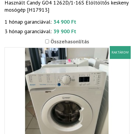
Használt Candy GO4 1262D/1-16S Elöltöltős keskeny
mosógép [H17913]
1 hónap garanciával:
34 900 Ft
3 hónap garanciával:
39 900 Ft
Összehasonlítás
RAKTÁRON!