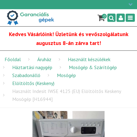
Ügyfélszolgálat: H-P: 9:00 - 16:00
×
06/1 255-2210
0
Nav
info@garancialisgepek.hu
Kedves Vásárlóink! Üzletünk és vevőszolgálatunk
augusztus 8-án zárva tart!
Főoldal
Áruház
Használt készülékek
Háztartási nagygép
Mosógép & Szárítógép
Szabadonálló
Mosógép
Elöltöltős (Keskeny)
Használt Indesit IWSE 4125 (EU) Elöltöltős Keskeny
Mosógép [H16944]