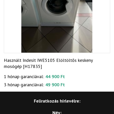
Használt Indesit IWE5105 Elöltöltős keskeny
mosógép [H17835]
1 hónap garanciával:
44 900 Ft
3 hónap garanciával:
49 900 Ft
Feliratkozás hírlevélre:
Név: