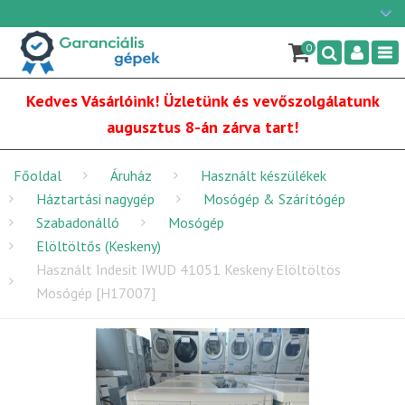
Ügyfélszolgálat: H-P: 9:00 - 16:00
×
06/1 255-2210
0
Nav
info@garancialisgepek.hu
Kedves Vásárlóink! Üzletünk és vevőszolgálatunk
augusztus 8-án zárva tart!
Főoldal
Áruház
Használt készülékek
Háztartási nagygép
Mosógép & Szárítógép
Szabadonálló
Mosógép
Elöltöltős (Keskeny)
Használt Indesit IWUD 41051 Keskeny Elöltöltös
Mosógép [H17007]