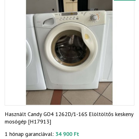
Használt Candy GO4 1262D/1-16S Elöltöltős keskeny
mosógép [H17913]
1 hónap garanciával:
34 900 Ft