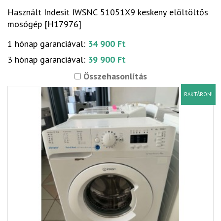
Használt Indesit IWSNC 51051X9 keskeny elöltöltős
mosógép [H17976]
1 hónap garanciával:
34 900 Ft
3 hónap garanciával:
39 900 Ft
Összehasonlítás
RAKTÁRON!