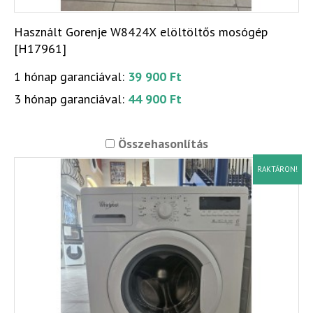
Használt Gorenje W8424X elöltöltős mosógép
[H17961]
1 hónap garanciával:
39 900 Ft
3 hónap garanciával:
44 900 Ft
Összehasonlítás
RAKTÁRON!