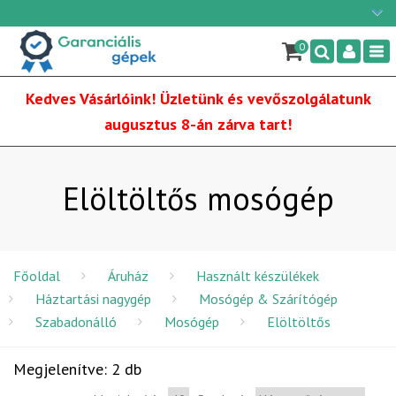
Ügyfélszolgálat: H-P: 9:00 - 16:00
×
06/1 255-2210
0
Nav
info@garancialisgepek.hu
Kedves Vásárlóink! Üzletünk és vevőszolgálatunk
augusztus 8-án zárva tart!
Elöltöltős mosógép
Főoldal
Áruház
Használt készülékek
Háztartási nagygép
Mosógép & Szárítógép
Szabadonálló
Mosógép
Elöltöltős
Megjelenítve: 2 db