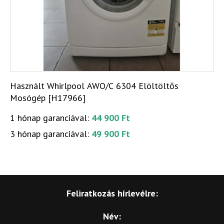
Használt Whirlpool AWO/C 6304 Elöltöltős
Mosógép [H17966]
1 hónap garanciával:
44 900 Ft
3 hónap garanciával:
49 900 Ft
Feliratkozás hírlevélre:
Név: