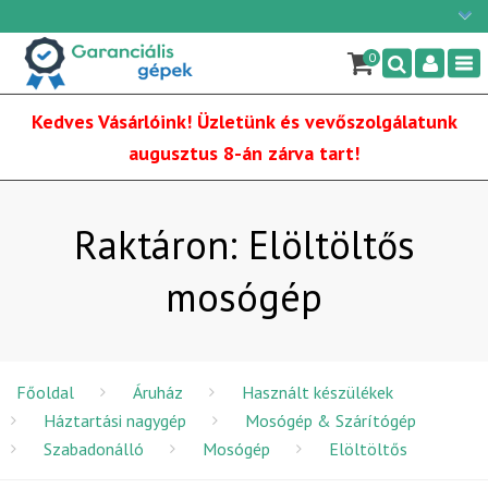
Ügyfélszolgálat: H-P: 9:00 - 16:00
×
06/1 255-2210
0
Nav
info@garancialisgepek.hu
Kedves Vásárlóink! Üzletünk és vevőszolgálatunk
augusztus 8-án zárva tart!
Raktáron: Elöltöltős
mosógép
Főoldal
Áruház
Használt készülékek
Háztartási nagygép
Mosógép & Szárítógép
Szabadonálló
Mosógép
Elöltöltős