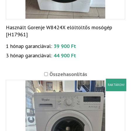
Használt Gorenje W8424X elöltöltős mosógép
[H17961]
1 hónap garanciával:
39 900 Ft
3 hónap garanciával:
44 900 Ft
Összehasonlítás
RAKTÁRON!