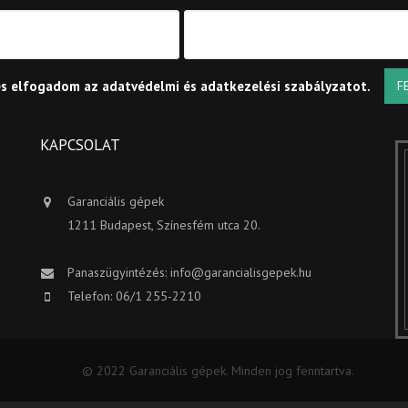
és elfogadom az
adatvédelmi és adatkezelési szabályzatot
.
F
KAPCSOLAT
Garanciális gépek
1211 Budapest, Színesfém utca 20.
Panaszügyintézés:
info@garancialisgepek.hu
Telefon: 06/1 255-2210
© 2022 Garanciális gépek. Minden jog fenntartva.