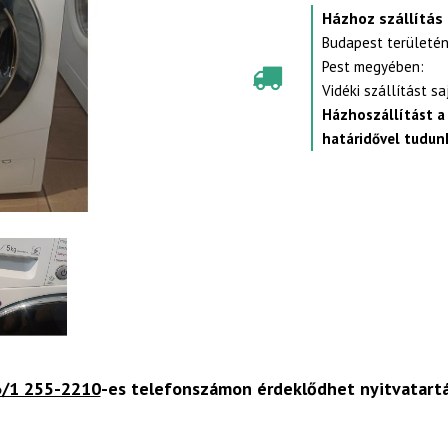
Házhoz szállítás
Budapest területén
Pest megyében:
Vidéki szállítást s
Házhoszállítást a
határidővel tudunk
/1 255-2210
-es telefonszámon érdeklődhet nyitvatart