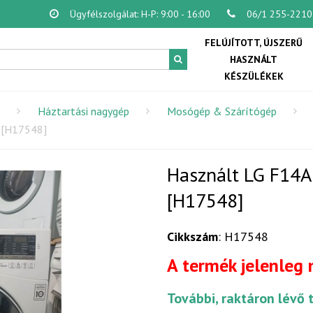
Ügyfélszolgálat: H-P: 9:00 - 16:00
06/1 255-2210
FELÚJÍTOTT, ÚJSZERŰ
HASZNÁLT
KÉSZÜLÉKEK
Háztartási nagygép
Mosógép & Szárítógép
 [H17548]
Használt LG F14
[H17548]
Cikkszám
: H17548
A termék jelenleg
További, raktáron lévő 