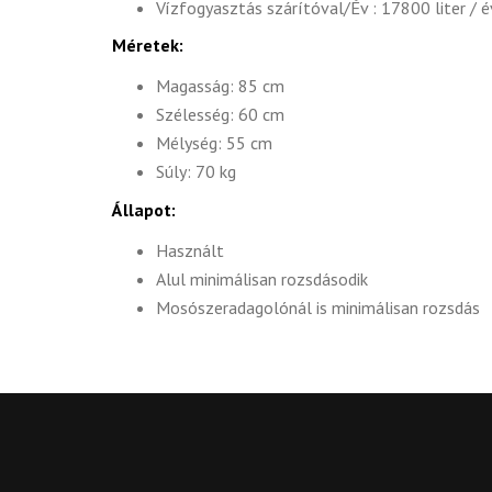
Vízfogyasztás szárítóval/Év : 17800 liter / é
Méretek:
Magasság: 85 cm
Szélesség: 60 cm
Mélység: 55 cm
Súly: 70 kg
Állapot:
Használt
Alul minimálisan rozsdásodik
Mosószeradagolónál is minimálisan rozsdás