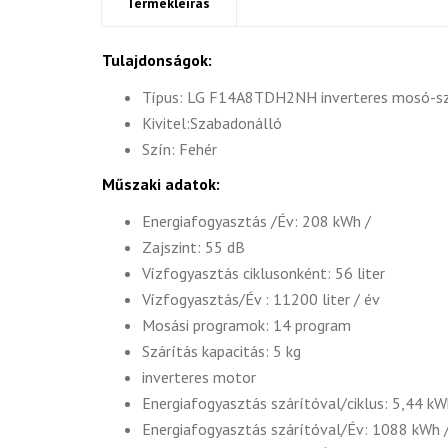
Termékleírás
Tulajdonságok:
Típus: LG F14A8TDH2NH inverteres mosó-sz
Kivitel:Szabadonálló
Szín: Fehér
Műszaki adatok:
Energiafogyasztás /Év: 208 kWh /
Zajszint: 55 dB
Vízfogyasztás ciklusonként: 56 liter
Vízfogyasztás/Év : 11200 liter / év
Mosási programok: 14 program
Szárítás kapacitás: 5 kg
inverteres motor
Energiafogyasztás szárítóval/ciklus: 5,44 kWh
Energiafogyasztás szárítóval/Év: 1088 kWh 