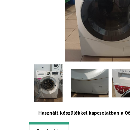
Használt készülékkel kapcsolatban a
06