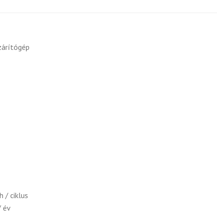
árítógép
 / ciklus
/ év