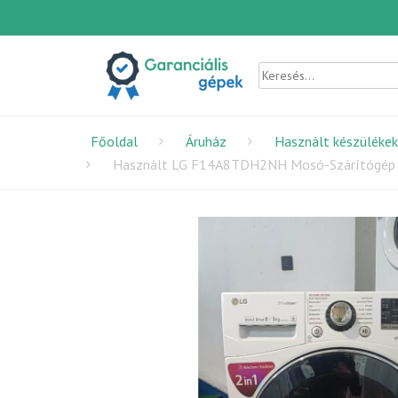
Főoldal
Áruház
Használt készülékek
Használt LG F14A8TDH2NH Mosó-Szárítógép