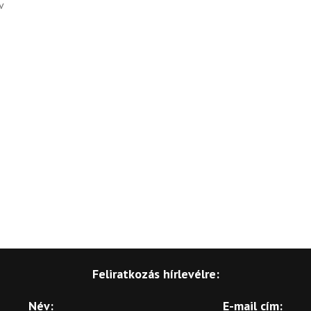
v
Feliratkozás hírlevélre:
Név:
E-mail cím: