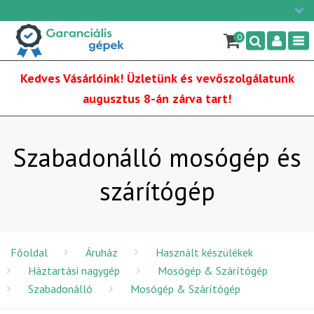
Ügyfélszolgálat: H-P: 9:00 - 16:00
×
06/1 255-2210
0
Nav
info@garancialisgepek.hu
Kedves Vásárlóink! Üzletünk és vevőszolgálatunk
augusztus 8-án zárva tart!
Szabadonálló mosógép és
szárítógép
Főoldal
Áruház
Használt készülékek
Háztartási nagygép
Mosógép & Szárítógép
Szabadonálló
Mosógép & Szárítógép