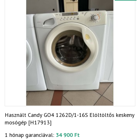
Használt Candy GO4 1262D/1-16S Elöltöltős keskeny
mosógép [H17913]
1 hónap garanciával:
34 900 Ft