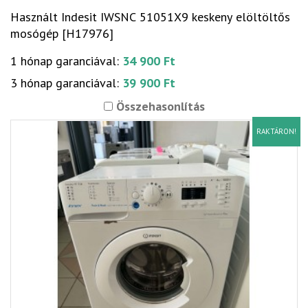
Használt Indesit IWSNC 51051X9 keskeny elöltöltős
mosógép [H17976]
1 hónap garanciával:
34 900 Ft
3 hónap garanciával:
39 900 Ft
Összehasonlítás
RAKTÁRON!