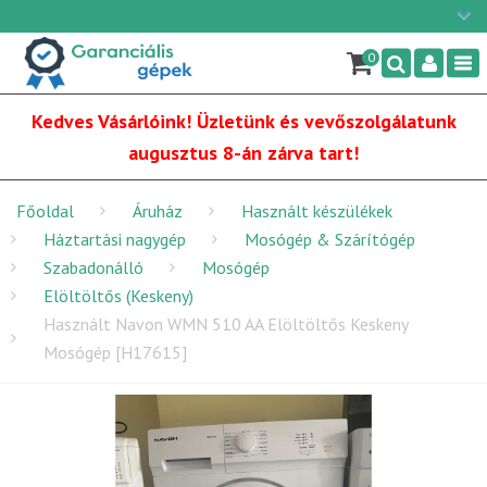
Ügyfélszolgálat: H-P: 9:00 - 16:00
×
06/1 255-2210
0
Nav
info@garancialisgepek.hu
Kedves Vásárlóink! Üzletünk és vevőszolgálatunk
augusztus 8-án zárva tart!
Főoldal
Áruház
Használt készülékek
Háztartási nagygép
Mosógép & Szárítógép
Szabadonálló
Mosógép
Elöltöltős (Keskeny)
Használt Navon WMN 510 AA Elöltöltős Keskeny
Mosógép [H17615]