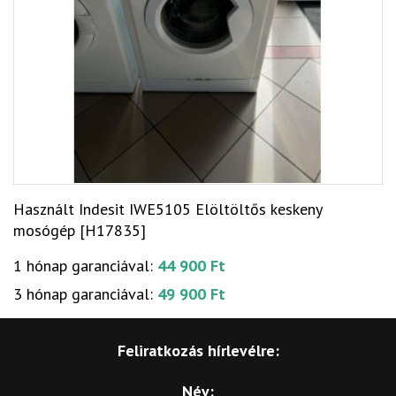
Használt Indesit IWE5105 Elöltöltős keskeny
mosógép [H17835]
1 hónap garanciával:
44 900 Ft
3 hónap garanciával:
49 900 Ft
Feliratkozás hírlevélre:
Név: