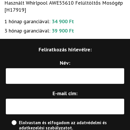
Használt Whirlpool AWE55610 Felültöltős Mosógép
[H17919]
1 hónap garanciával:
34 900 Ft
3 hónap garanciával:
39 900 Ft
Feliratkozás hírlevélre:
Név:
E-mail cím:
Elolvastam és elfogadom az
adatvédelmi és
adatkezelési szabályzatot
.