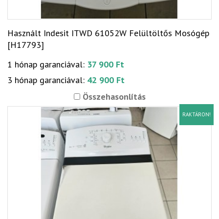
Használt Indesit ITWD 61052W Felültöltős Mosógép
[H17793]
1 hónap garanciával:
37 900 Ft
3 hónap garanciával:
42 900 Ft
Összehasonlítás
RAKTÁRON!