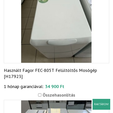
Használt Fagor FEC-805T Felültöltős Mosógép
[H17923]
1 hónap garanciával:
34 900 Ft
Összehasonlítás
RAKTÁRON!