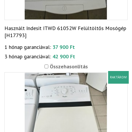
Használt Indesit ITWD 61052W Felültöltős Mosógép
[H17793]
1 hónap garanciával:
37 900 Ft
3 hónap garanciával:
42 900 Ft
Összehasonlítás
RAKTÁRON!