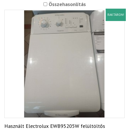
Összehasonlítás
RAKTÁRON!
Használt Electrolux EWB95205W felültöltős