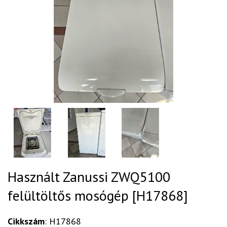
Használt Zanussi ZWQ5100
felültöltős mosógép [H17868]
Cikkszám
: H17868