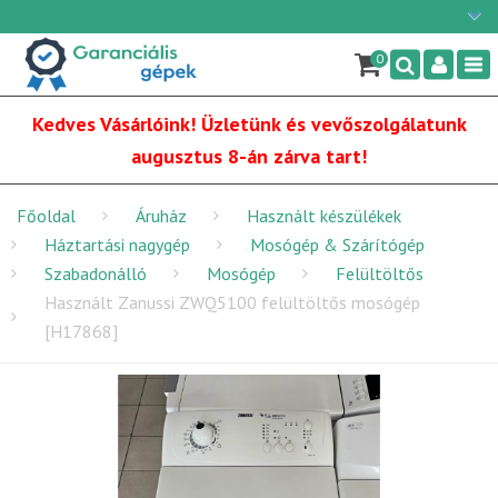
Ügyfélszolgálat: H-P: 9:00 - 16:00
×
06/1 255-2210
0
Nav
info@garancialisgepek.hu
Kedves Vásárlóink! Üzletünk és vevőszolgálatunk
augusztus 8-án zárva tart!
Főoldal
Áruház
Használt készülékek
Háztartási nagygép
Mosógép & Szárítógép
Szabadonálló
Mosógép
Felültöltős
Használt Zanussi ZWQ5100 felültöltős mosógép
[H17868]