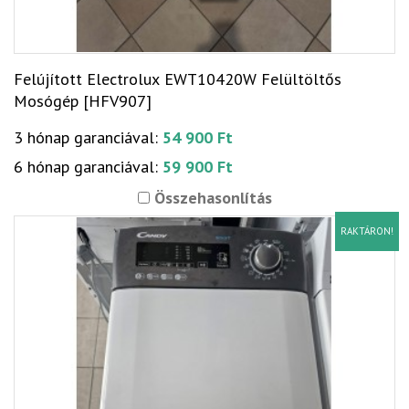
Felújított Electrolux EWT10420W Felültöltős
Mosógép [HFV907]
3 hónap garanciával:
54 900 Ft
6 hónap garanciával:
59 900 Ft
Összehasonlítás
RAKTÁRON!