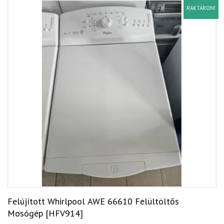
RAKTÁRON!
Felújított Whirlpool AWE 66610 Felültöltős
Mosógép [HFV914]