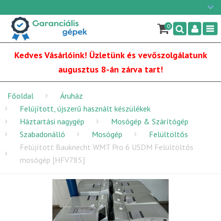
Ügyfélszolgálat: H-P: 9:00 - 16:00
×
06/1 255-2210
0
Nav
info@garancialisgepek.hu
Kedves Vásárlóink! Üzletünk és vevőszolgálatunk
augusztus 8-án zárva tart!
Főoldal
Áruház
Felújított, újszerű használt készülékek
Háztartási nagygép
Mosógép & Szárítógép
Szabadonálló
Mosógép
Felültöltős
Felújított Bauknecht WMT Pro 6 USDM Felültöltős
mosógép [HFV785]