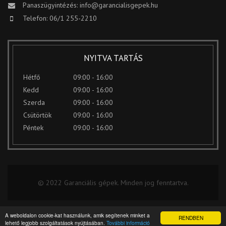
Panaszügyintézés:
info@garancialisgepek.hu
Telefon: 06/1 255-2210
NYITVA TARTÁS
Hétfő
09:00 - 16:00
Kedd
09:00 - 16:00
Szerda
09:00 - 16:00
Csütörtök
09:00 - 16:00
Péntek
09:00 - 16:00
© 2022 Garanciális gépek. Minden jog fenntartva.
A weboldalon cookie-kat használunk, amik segítenek minket a
RENDBEN
lehető legjobb szolgáltatások nyújtásában.
További információ