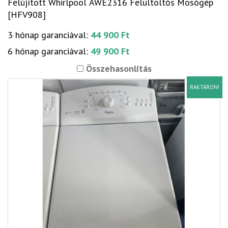
Felújított Whirlpool AWE2316 Felültöltős Mosógép
[HFV908]
3 hónap garanciával:
44 900 Ft
6 hónap garanciával:
49 900 Ft
Összehasonlítás
RAKTÁRON!