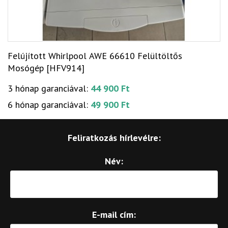
Felújított Whirlpool AWE 66610 Felültöltős
Mosógép [HFV914]
3 hónap garanciával:
44 900 Ft
6 hónap garanciával:
49 900 Ft
Feliratkozás hírlevélre:
Név:
E-mail cím: