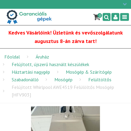
Ügyfélszolgálat: H-P: 9:00 - 16:00
×
06/1 255-2210
0
Nav
info@garancialisgepek.hu
Kedves Vásárlóink! Üzletünk és vevőszolgálatunk
augusztus 8-án zárva tart!
Főoldal
Áruház
Felújított, újszerű használt készülékek
Háztartási nagygép
Mosógép & Szárítógép
Szabadonálló
Mosógép
Felültöltős
Felújított Whirlpool AWE4519 Felülöltős Mosógép
[HFV903]