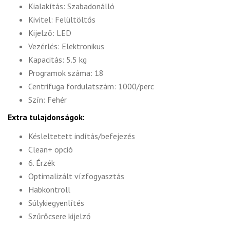
Kialakítás: Szabadonálló
Kivitel: Felültöltős
Kijelző: LED
Vezérlés: Elektronikus
Kapacitás: 5.5 kg
Programok száma: 18
Centrifuga fordulatszám: 1000/perc
Szín: Fehér
Extra tulajdonságok:
Késleltetett indítás/befejezés
Clean+ opció
6. Érzék
Optimalizált vízfogyasztás
Habkontroll
Súlykiegyenlítés
Szűrőcsere kijelző