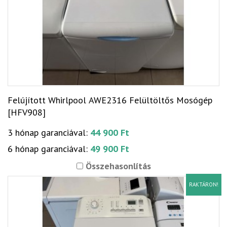
Felújított Whirlpool AWE2316 Felültöltős Mosógép
[HFV908]
3 hónap garanciával:
44 900 Ft
6 hónap garanciával:
49 900 Ft
Összehasonlítás
RAKTÁRON!