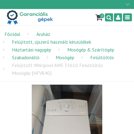
Ügyfélszolgálat: H-P: 9:00 - 16:00
×
06/1 255-2210
0
Nav
info@garancialisgepek.hu
Főoldal
Áruház
Felújított, újszerű használt készülékek
Háztartási nagygép
Mosógép & Szárítógép
Szabadonálló
Mosógép
Felültöltős
Felújított Whirlpool AWE 55610 Felültöltős
Mosógép [HFV840]