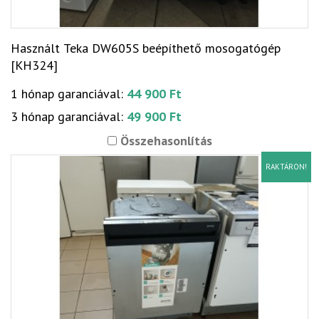
Használt Teka DW605S beépíthető mosogatógép
[KH324]
1 hónap garanciával:
44 900 Ft
3 hónap garanciával:
49 900 Ft
Összehasonlítás
RAKTÁRON!