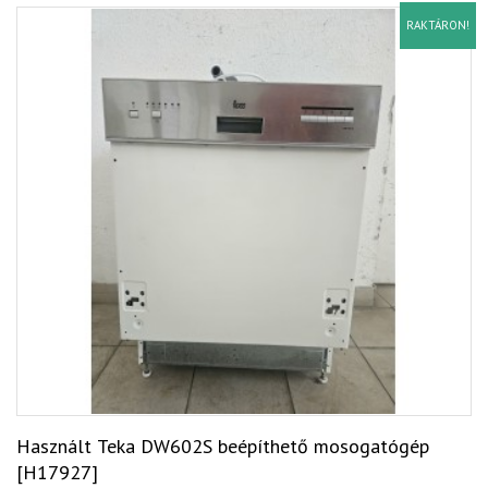
RAKTÁRON!
Használt Teka DW602S beépíthető mosogatógép
[H17927]