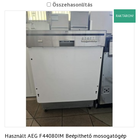
Összehasonlítás
RAKTÁRON!
Használt AEG F44080IM Beépíthető mosogatógép