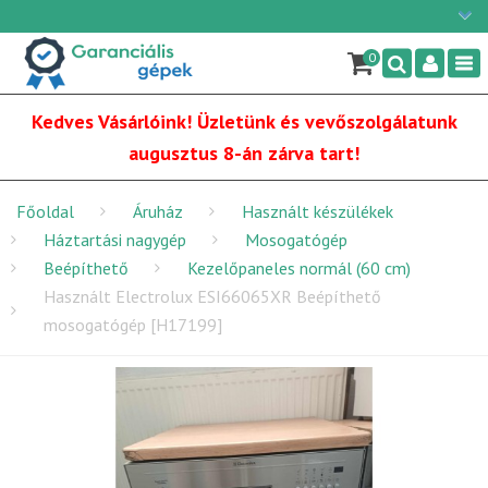
Ügyfélszolgálat: H-P: 9:00 - 16:00
×
06/1 255-2210
0
Nav
info@garancialisgepek.hu
Kedves Vásárlóink! Üzletünk és vevőszolgálatunk
augusztus 8-án zárva tart!
Főoldal
Áruház
Használt készülékek
Háztartási nagygép
Mosogatógép
Beépíthető
Kezelőpaneles normál (60 cm)
Használt Electrolux ESI66065XR Beépíthető
mosogatógép [H17199]