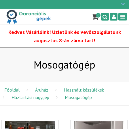
Ügyfélszolgálat: H-P: 9:00 - 16:00
×
06/1 255-2210
0
Nav
info@garancialisgepek.hu
Kedves Vásárlóink! Üzletünk és vevőszolgálatunk
augusztus 8-án zárva tart!
Mosogatógép
Főoldal
Áruház
Használt készülékek
Háztartási nagygép
Mosogatógép