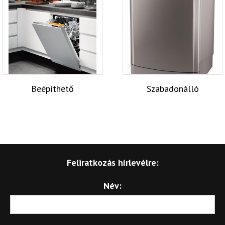
Beépíthető
Szabadonálló
Feliratkozás hírlevélre:
Név: