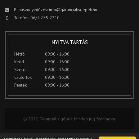
Panaszügyintézés:
info@garancialisgepek.hu
Telefon: 06/1 255-2210
NYITVA TARTÁS
Hétfő
09:00 - 16:00
Kedd
09:00 - 16:00
Szerda
09:00 - 16:00
Csütörtök
09:00 - 16:00
Péntek
09:00 - 16:00
© 2022 Garanciális gépek. Minden jog fenntartva.
A weboldalon cookie-kat használunk, amik segítenek minket a