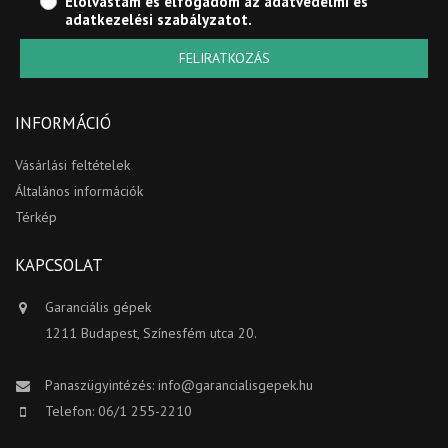
Elolvastam és elfogadom az
adatvédelmi és
adatkezelési szabályzatot
.
FELIRATKOZÁS
INFORMÁCIÓ
Vásárlási feltételek
Általános információk
Térkép
KAPCSOLAT
Garanciális gépek
1211 Budapest, Színesfém utca 20.
Panaszügyintézés:
info@garancialisgepek.hu
Telefon: 06/1 255-2210