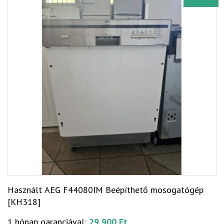
Használt AEG F44080IM Beépíthető mosogatógép
[KH318]
1 hónap garanciával:
29 900 Ft