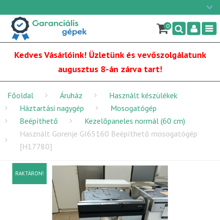
Ügyfélszolgálat: H-P: 9:00 - 16:00
×
06/1 255-2210
0
Nav
info@garancialisgepek.hu
Kedves Vásárlóink! Üzletünk és vevőszolgálatunk
augusztus 8-án zárva tart!
Főoldal
Áruház
Használt készülékek
Háztartási nagygép
Mosogatógép
Beépíthető
Kezelőpaneles normál (60 cm)
Használt Gorenje GI65160 Beépíthető mosogatógép
[H17780]
RAKTÁRON!