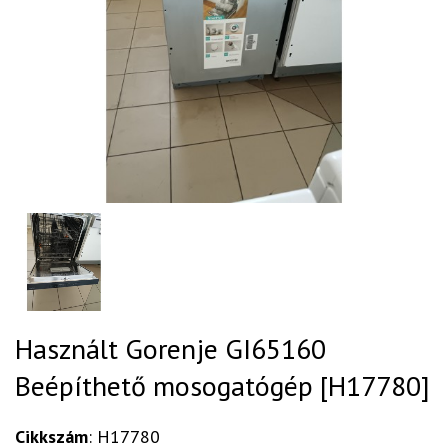
Használt Gorenje GI65160
Beépíthető mosogatógép [H17780]
Cikkszám
: H17780