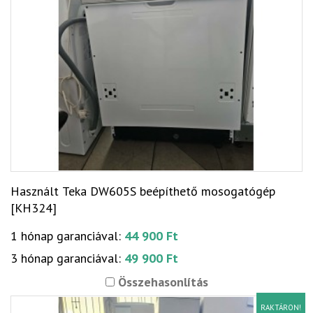
Használt Teka DW605S beépíthető mosogatógép
[KH324]
1 hónap garanciával:
44 900 Ft
3 hónap garanciával:
49 900 Ft
Összehasonlítás
RAKTÁRON!