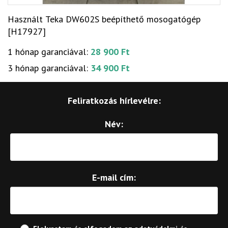
Használt Teka DW602S beépíthető mosogatógép
[H17927]
1 hónap garanciával:
28 900 Ft
3 hónap garanciával:
34 900 Ft
Feliratkozás hírlevélre:
Név:
E-mail cím: