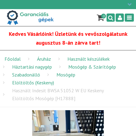
Ügyfélszolgálat: H-P: 9:00 - 16:00
×
06/1 255-2210
0
Nav
info@garancialisgepek.hu
Kedves Vásárlóink! Üzletünk és vevőszolgálatunk
augusztus 8-án zárva tart!
Főoldal
Áruház
Használt készülékek
Háztartási nagygép
Mosógép & Szárítógép
Szabadonálló
Mosógép
Elöltöltős (Keskeny)
Használt Indesit BWSA 51052 W EU Keskeny
Elöltöltős Mosógép [H17888]