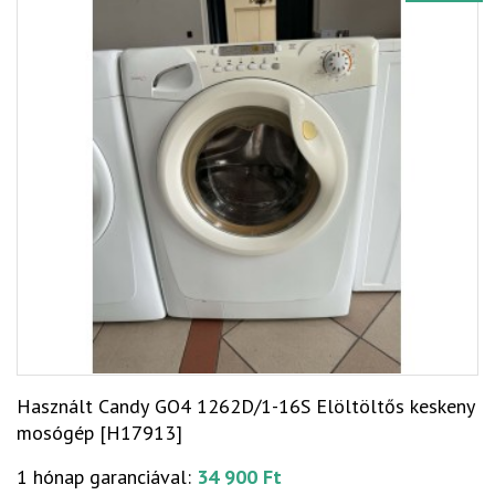
Használt Candy GO4 1262D/1-16S Elöltöltős keskeny
mosógép [H17913]
1 hónap garanciával:
34 900 Ft