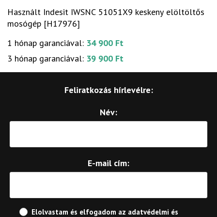
Használt Indesit IWSNC 51051X9 keskeny elöltöltős
mosógép [H17976]
1 hónap garanciával:
34 900 Ft
3 hónap garanciával:
39 900 Ft
Feliratkozás hírlevélre:
Név:
E-mail cím:
Elolvastam és elfogadom az
adatvédelmi és