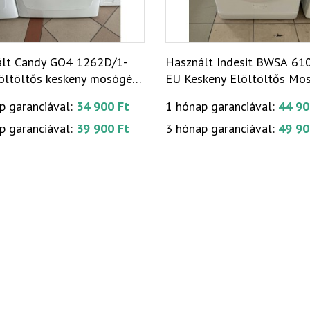
lt Candy GO4 1262D/1-
Használt Indesit BWSA 61
öltöltős keskeny mosógép
EU Keskeny Elöltöltős Mo
13]
[KH326]
p garanciával:
34 900 Ft
1 hónap garanciával:
44 90
p garanciával:
39 900 Ft
3 hónap garanciával:
49 90