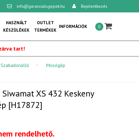
info@garancialisgepek.hu
Bejelentkezés
×
HASZNÁLT
OUTLET
INFORMÁCIÓK
0
KÉSZÜLÉKEK
TERMÉKEK
Általános szerződési feltételek:
árva tart!
Vásárlási feltételek
Szabadonálló
Mosógép
Szállítási feltételek
Adatvédelmi és adatkezelési
szabályzat
s Siwamat XS 432 Keskeny
Online vitarendezési platform
ép [H17872]
Kapcsolat
 nem rendelhető.