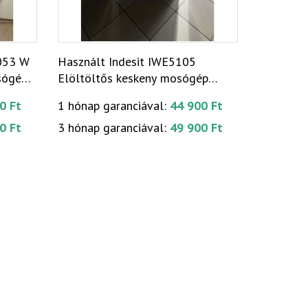
053 W
Használt Indesit IWE5105
sógép
Elöltöltős keskeny mosógép
[H17835]
0 Ft
1 hónap garanciával:
44 900 Ft
0 Ft
3 hónap garanciával:
49 900 Ft