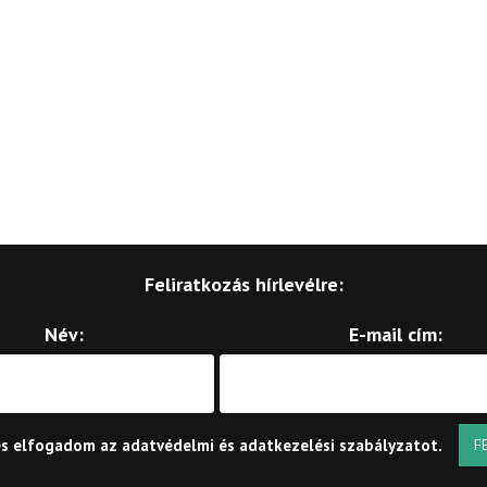
Feliratkozás hírlevélre:
Név:
E-mail cím:
és elfogadom az
adatvédelmi és adatkezelési szabályzatot
.
F