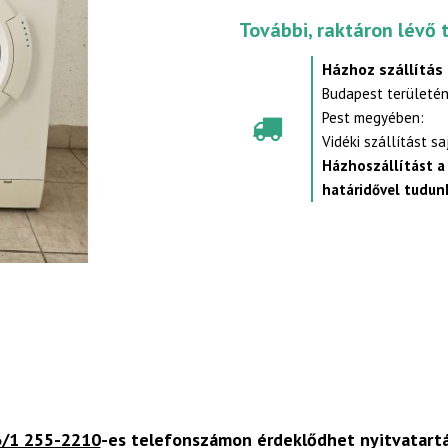
További, raktáron lévő 
Házhoz szállítás
Budapest területén
Pest megyében:
Vidéki szállítást s
Házhoszállítást a
határidővel tudunk
/1 255-2210
-es telefonszámon érdeklődhet nyitvatart