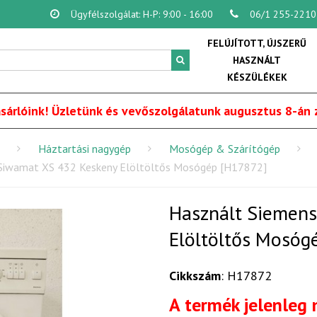
Ügyfélszolgálat: H-P: 9:00 - 16:00
06/1 255-2210
FELÚJÍTOTT, ÚJSZERŰ
HASZNÁLT
KÉSZÜLÉKEK
sárlóink! Üzletünk és vevőszolgálatunk augusztus 8-án z
Háztartási nagygép
Mosógép & Szárítógép
Siwamat XS 432 Keskeny Elöltöltős Mosógép [H17872]
Használt Siemen
Elöltöltős Mosóg
Cikkszám
: H17872
A termék jelenleg