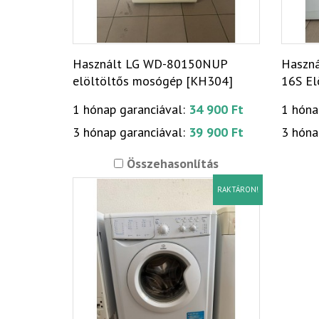
Használt LG WD-80150NUP
Haszná
elöltöltős mosógép [KH304]
16S El
[H179
1 hónap garanciával:
34 900 Ft
1 hóna
3 hónap garanciával:
39 900 Ft
3 hóna
Összehasonlítás
RAKTÁRON!