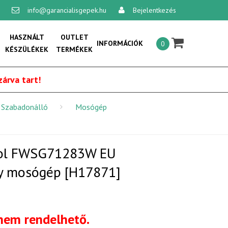
info@garancialisgepek.hu
Bejelentkezés
×
HASZNÁLT
OUTLET
INFORMÁCIÓK
0
KÉSZÜLÉKEK
TERMÉKEK
Általános szerződési feltételek:
árva tart!
Vásárlási feltételek
Szabadonálló
Mosógép
Szállítási feltételek
Adatvédelmi és adatkezelési
szabályzat
ool FWSG71283W EU
Online vitarendezési platform
ny mosógép [H17871]
Kapcsolat
 nem rendelhető.