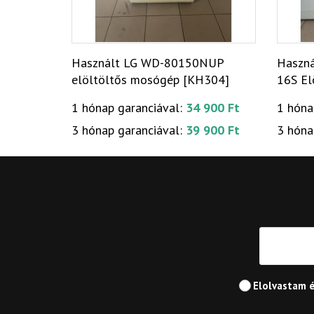
Használt LG WD-80150NUP
Haszná
elöltöltős mosógép [KH304]
16S El
[H179
1 hónap garanciával:
34 900 Ft
1 hóna
3 hónap garanciával:
39 900 Ft
3 hóna
Elolvastam 