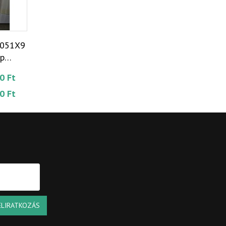
1051X9
ép
0 Ft
0 Ft
ELIRATKOZÁS