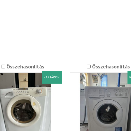
Összehasonlítás
Összehasonlítás
RAKTÁRON!
R