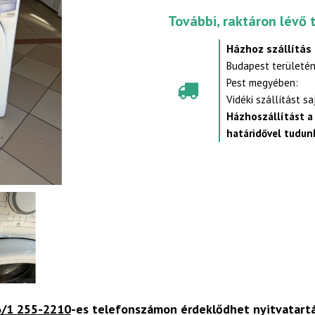
További, raktáron lévő 
Házhoz szállítás
Budapest területén
Pest megyében:
Vidéki szállítást s
Házhoszállítást a
határidővel tudunk
/1 255-2210
-es telefonszámon érdeklődhet nyitvatart