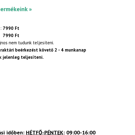
termékeink »
:
7990 Ft
7990 Ft
ajnos nem tudunk teljesíteni.
 raktári beérkezést követő 2 - 4 munkanap
 jelenleg teljesíteni.
ási időben:
HÉTFŐ-PÉNTEK
: 09:00-16:00