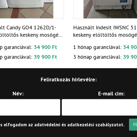
lt Candy GO4 1262D/1-
Használt Indesit IWSNC 5
öltöltős keskeny mosógép
keskeny elöltöltős mosóg
13]
[H17976]
p garanciával:
34 900 Ft
1 hónap garanciával:
34 90
p garanciával:
39 900 Ft
3 hónap garanciával:
39 90
Feliratkozás hírlevélre:
Név:
E-mail cím:
és elfogadom az
adatvédelmi és adatkezelési szabályzatot
.
F