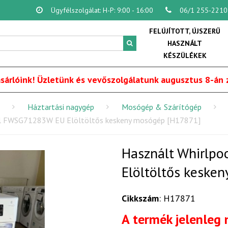
Ügyfélszolgálat: H-P: 9:00 - 16:00
06/1 255-2210
FELÚJÍTOTT, ÚJSZERŰ
HASZNÁLT
KÉSZÜLÉKEK
sárlóink! Üzletünk és vevőszolgálatunk augusztus 8-án z
Háztartási nagygép
Mosógép & Szárítógép
ol FWSG71283W EU Elöltöltős keskeny mosógép [H17871]
Használt Whirlp
Elöltöltős keske
Cikkszám
: H17871
A termék jelenleg