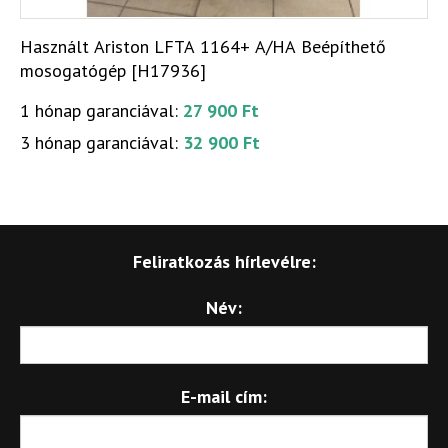
Használt Ariston LFTA 1164+ A/HA Beépíthető
mosogatógép [H17936]
1 hónap garanciával:
27 900 Ft
3 hónap garanciával:
32 900 Ft
Feliratkozás hírlevélre:
Név:
E-mail cím: