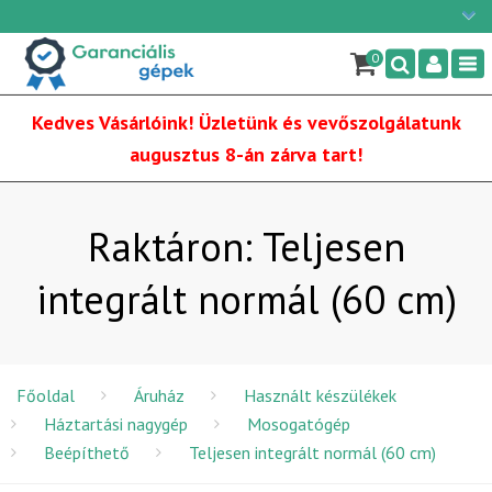
Ügyfélszolgálat: H-P: 9:00 - 16:00
×
06/1 255-2210
0
Nav
info@garancialisgepek.hu
Kedves Vásárlóink! Üzletünk és vevőszolgálatunk
augusztus 8-án zárva tart!
Raktáron: Teljesen
integrált normál (60 cm)
Főoldal
Áruház
Használt készülékek
Háztartási nagygép
Mosogatógép
Beépíthető
Teljesen integrált normál (60 cm)