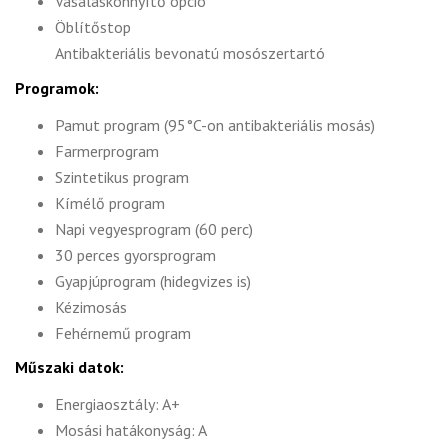
Vasaláskönnyítő opció
Öblítőstop
Antibakteriális bevonatú mosószertartó
Programok:
Pamut program (95°C-on antibakteriális mosás)
Farmerprogram
Szintetikus program
Kímélő program
Napi vegyesprogram (60 perc)
30 perces gyorsprogram
Gyapjúprogram (hidegvizes is)
Kézimosás
Fehérnemű program
Műszaki datok:
Energiaosztály: A+
Mosási hatákonyság: A