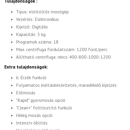
Tulajdonságok :
Típus: elöltöltős mosógép
Vezérlés: Elektronikus
Kijelző: Digitális
Kapacitás: 5 kg
Programok száma: 18
Max. centrifuga fordulatszám: 1200 ford./perc
Állítható centrifuga: nincs-400-800-1000-1200
Extra tulajdonságok:
6. Érzék funkció
Folyamatos indításkésleltetés, maradékidő kijelzés
Előmosás
"Rapid" gyorsmosás opció
"Clean+" folttisztító funkció
Hideg mosás opció
Intenzív öblítés