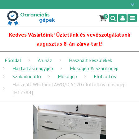
Ügyfélszolgálat: H-P: 9:00 - 16:00
×
06/1 255-2210
0
Nav
info@garancialisgepek.hu
Kedves Vásárlóink! Üzletünk és vevőszolgálatunk
augusztus 8-án zárva tart!
Főoldal
Áruház
Használt készülékek
Háztartási nagygép
Mosógép & Szárítógép
Szabadonálló
Mosógép
Elöltöltős
Használt Whirlpool AWO/D 5120 elöltöltős mosógép
[H17784]