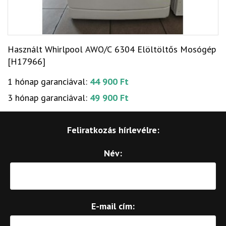
Használt Whirlpool AWO/C 6304 Elöltöltős Mosógép
[H17966]
1 hónap garanciával:
44 900 Ft
3 hónap garanciával:
49 900 Ft
Feliratkozás hírlevélre:
Név:
E-mail cím: