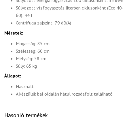
Súlyozott energiafogyasztás 100 ciklusonként: 55 kWh
Súlyozott vízfogyasztás literben ciklusonként (Eco 40-
60): 44 l
Centrifuga zajszint: 79 dB(A)
Méretek:
Magasság: 85 cm
Szélesség: 60 cm
Mélység: 58 cm
Súly: 65 kg
Állapot:
Használt
A készülék bal oldalán hátul rozsdafolt található
Hasonló termékek