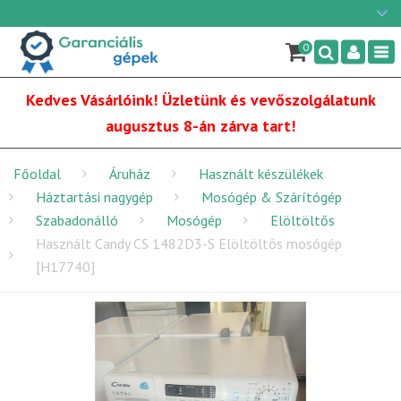
Ügyfélszolgálat: H-P: 9:00 - 16:00
×
06/1 255-2210
0
Nav
info@garancialisgepek.hu
Kedves Vásárlóink! Üzletünk és vevőszolgálatunk
augusztus 8-án zárva tart!
Főoldal
Áruház
Használt készülékek
Háztartási nagygép
Mosógép & Szárítógép
Szabadonálló
Mosógép
Elöltöltős
Használt Candy CS 1482D3-S Elöltöltős mosógép
[H17740]