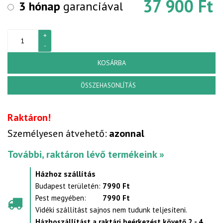
37 900 Ft
3 hónap
garanciával
KOSÁRBA
ÖSSZEHASONLÍTÁS
Raktáron!
Személyesen átvehető:
azonnal
További, raktáron lévő termékeink »
Házhoz szállítás
Budapest területén:
7990 Ft
Pest megyében:
7990 Ft
Vidéki szállítást sajnos nem tudunk teljesíteni.
Házhoszállítást a raktári beérkezést követő 2 - 4