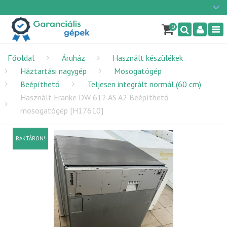
Ügyfélszolgálat: H-P: 9:00 - 16:00
×
06/1 255-2210
0
Nav
info@garancialisgepek.hu
Főoldal
Áruház
Használt készülékek
Háztartási nagygép
Mosogatógép
Beépíthető
Teljesen integrált normál (60 cm)
Használt Franke DW 612 AS A2 Beépíthető
mosogatógép [H17610]
RAKTÁRON!