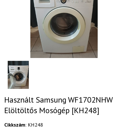
Használt Samsung WF1702NHW
Elöltöltős Mosógép [KH248]
Cikkszám
: KH248