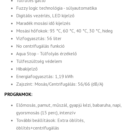
Túlfűtés gátló
Fuzzy logic technológia - súlyautomatika
Digitális vezérlés, LED kijelző
Maradék mosási idő kijelzés
Mosási hőfokok: 95 °C, 60 °C, 40 °C, 30 °C, hideg
Vízfogyasztás: 56 liter
No centrifugálás funkció
Aqua Stop - Túlfolyás érzékelő
Túlfeszültség védelem
Hibakijelző
Energiafogyasztás: 1,19 kWh
Zajszint: Mosás/Centrifugálás: 56/66 (dB/A)
PROGRAMOK:
Előmosás, pamut, műszál, gyapjú kézi, babaruha, napi,
gyorsmosás (15 perc), intenzív
További beállítások: Extra öblítés,
öblítés+centrifugálás