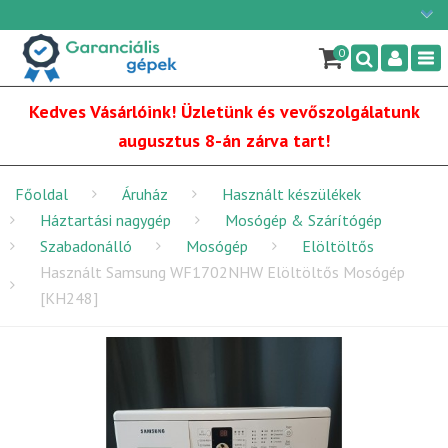
Ügyfélszolgálat: H-P: 9:00 - 16:00
×
06/1 255-2210
0
Nav
info@garancialisgepek.hu
Kedves Vásárlóink! Üzletünk és vevőszolgálatunk
augusztus 8-án zárva tart!
Főoldal
Áruház
Használt készülékek
Háztartási nagygép
Mosógép & Szárítógép
Szabadonálló
Mosógép
Elöltöltős
Használt Samsung WF1702NHW Elöltöltős Mosógép
[KH248]