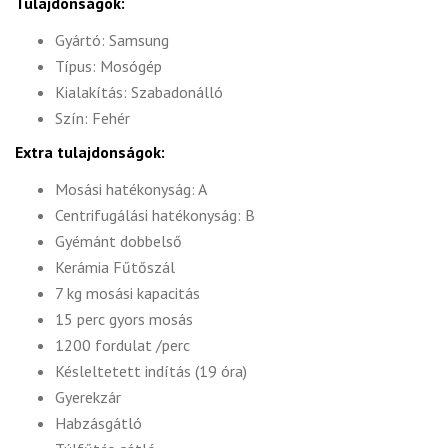
Tulajdonságok:
Gyártó: Samsung
Típus: Mosógép
Kialakítás: Szabadonálló
Szín: Fehér
Extra tulajdonságok:
Mosási hatékonyság: A
Centrifugálási hatékonyság: B
Gyémánt dobbelső
Kerámia Fűtőszál
7 kg mosási kapacitás
15 perc gyors mosás
1200 fordulat /perc
Késleltetett indítás (19 óra)
Gyerekzár
Habzásgátló